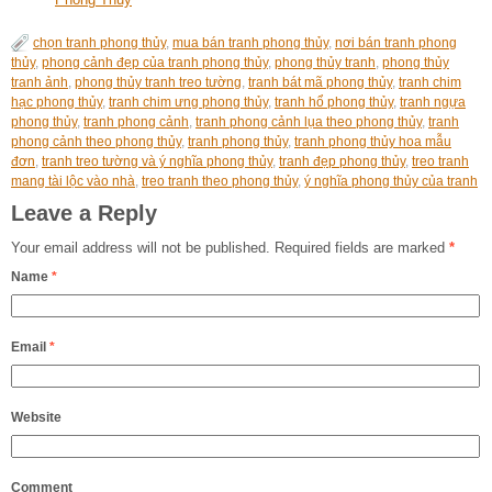
chọn tranh phong thủy
,
mua bán tranh phong thủy
,
nơi bán tranh phong
thủy
,
phong cảnh đẹp của tranh phong thủy
,
phong thủy tranh
,
phong thủy
tranh ảnh
,
phong thủy tranh treo tường
,
tranh bát mã phong thủy
,
tranh chim
hạc phong thủy
,
tranh chim ưng phong thủy
,
tranh hổ phong thủy
,
tranh ngựa
phong thủy
,
tranh phong cảnh
,
tranh phong cảnh lụa theo phong thủy
,
tranh
phong cảnh theo phong thủy
,
tranh phong thủy
,
tranh phong thủy hoa mẫu
đơn
,
tranh treo tường và ý nghĩa phong thủy
,
tranh đẹp phong thủy
,
treo tranh
mang tài lộc vào nhà
,
treo tranh theo phong thủy
,
ý nghĩa phong thủy của tranh
Leave a Reply
Your email address will not be published.
Required fields are marked
*
Name
*
Email
*
Website
Comment