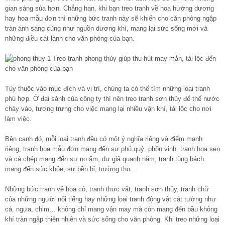
gian sáng sủa hơn. Chẳng hạn, khi bạn treo tranh về hoa hướng dương
hay hoa mẫu đơn thì những bức tranh này sẽ khiến cho căn phòng ngập
tràn ánh sáng cũng như nguồn dương khí, mang lại sức sống mới và
những điều cát lành cho văn phòng của bạn.
Tùy thuộc vào mục đích và vị trí, chúng ta có thể tìm những loại tranh
phù hợp. Ở đại sảnh của công ty thì nên treo tranh sơn thủy để thế nước
chảy vào, tượng trưng cho việc mang lại nhiều vận khí, tài lộc cho nơi
làm việc.
Bên cạnh đó, mỗi loại tranh đều có một ý nghĩa riêng và điểm mạnh
riêng, tranh hoa mẫu đơn mang đến sự phú quý, phồn vinh; tranh hoa sen
và cá chép mang đến sự no ấm, dư giả quanh năm; tranh tùng bách
mang đến sức khỏe, sự bền bỉ, trường thọ…
Những bức tranh về hoa cỏ, tranh thực vật, tranh sơn thủy, tranh chữ
của những người nổi tiếng hay những loại tranh động vật cát tường như
cá, ngựa, chim… không chỉ mang vận may mà còn mang đến bầu không
khí tràn ngập thiên nhiên và sức sống cho văn phòng. Khi treo những loại