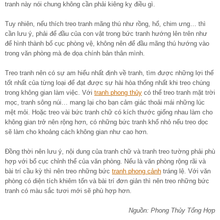
tranh này nói chung không cần phải kiêng kỵ điều gì.
Tuy nhiên, nếu thích treo tranh mãng thú như rồng, hổ, chim ưng… thì
cần lưu ý, phải để đầu của con vật trong bức tranh hướng lên trên như
để hình thành bố cục phòng vệ, không nên để đầu mãng thú hướng vào
trong văn phòng mà đe dọa chính bản thân mình.
Treo tranh nên có sự am hiểu nhất định về tranh, tìm được những lợi thế
tốt nhất của từng loại để đạt được sự hài hòa thống nhất khi treo chúng
trong không gian làm việc. Với
tranh phong thủy
có thể treo tranh mặt trời
mọc, tranh sông núi… mang lại cho bạn cảm giác thoải mái những lúc
mệt mỏi. Hoặc treo vài bức tranh chữ có kích thước giống nhau làm cho
không gian trở nên rộng hơn, có những bức tranh khổ nhỏ nếu treo dọc
sẽ làm cho khoảng cách không gian như cao hơn.
Đồng thời nên lưu ý, nội dung của tranh chữ và tranh treo tường phải phù
hợp với bố cục chỉnh thể của văn phòng. Nếu là văn phòng rộng rãi và
bài trí cầu kỳ thì nên treo những bức
tranh phong cảnh
tráng lệ. Với văn
phòng có diện tích khiêm tốn và bài trí đơn giản thì nên treo những bức
tranh có màu sắc tươi mới sẽ phù hợp hơn.
Nguồn: Phong Thủy Tổng Hợp